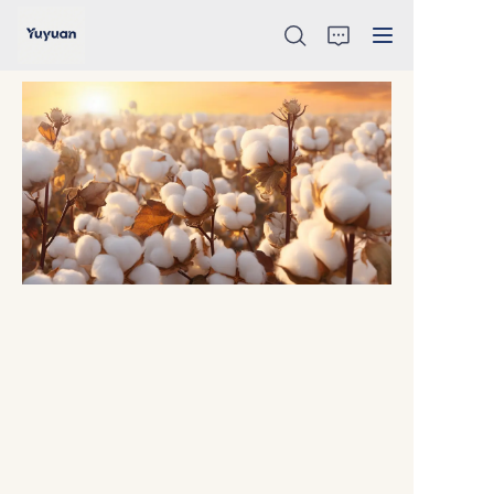
ANA SƏHİFƏ
HAKKINDA
MƏHSULLAR
HABERLER
İLETİŞİM