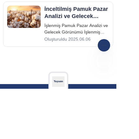
İnceltilmiş Pamuk Pazar
Analizi ve Gelecek
Görünümü
İşlenmiş Pamuk Pazar Analizi ve
Gelecek Görünümü İşlenmiş
Pamuk Pazar Analizi ve Gelecek
Oluşturuldu 2025.06.06
Görünümü 1. Giriş İşlenmiş
pamuk endüstrisi, tekstil
ürünlerinden gıda ürünlerine
kadar çeşitli sektörlerde önemli
bir rol oynamaktadır. İşlenmiş
TR
pamuk, bilinen bir özellik olarak
Demo
Support
Privacy Policy
Terms & Conditions