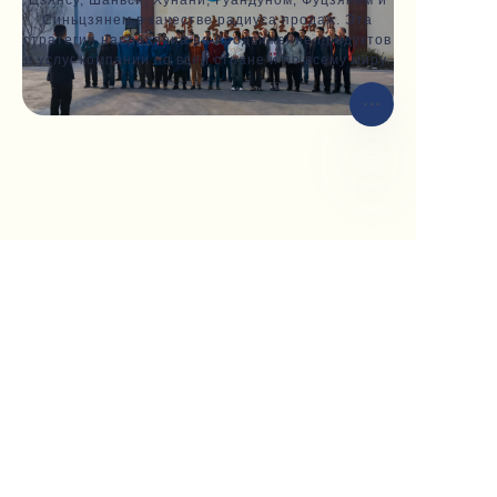
Синьцзянем в качестве радиуса продаж. Эта
стратегия направлена на продвижение продуктов
и услуг компании по всей стране и по всему миру.
RU
Демо
Поддержка
Политика конфиденциальности
Условия и положения