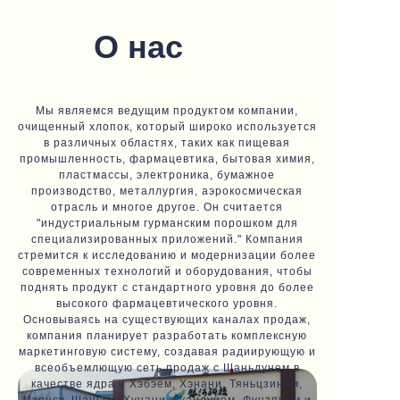
О нас
Мы являемся ведущим продуктом компании,
очищенный хлопок, который широко используется
в различных областях, таких как пищевая
промышленность, фармацевтика, бытовая химия,
пластмассы, электроника, бумажное
производство, металлургия, аэрокосмическая
отрасль и многое другое. Он считается
"индустриальным гурманским порошком для
специализированных приложений." Компания
стремится к исследованию и модернизации более
современных технологий и оборудования, чтобы
поднять продукт с стандартного уровня до более
высокого фармацевтического уровня.
Основываясь на существующих каналах продаж,
компания планирует разработать комплексную
маркетинговую систему, создавая радиирующую и
всеобъемлющую сеть продаж с Шаньдунем в
качестве ядра и Хэбэем, Хэнани, Тяньцзином,
Цзянсу, Шаньси, Хунани, Гуандуном, Фуцзянем и